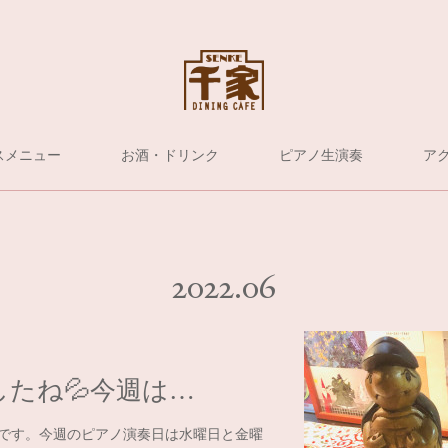
スメニュー
お酒・ドリンク
ピアノ生演奏
ア
2022
.
06
たね💦今週は…
うです。今週のピアノ演奏日は水曜日と金曜