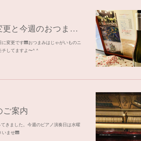
ピアノ演奏日変更と今週のおつまみ🍷
日に変更です🎹おつまみはじゃがいものニ
チしてますよ〜^ ^
のご案内
ってきました。今週のピアノ演奏日は水曜
いませ🎹