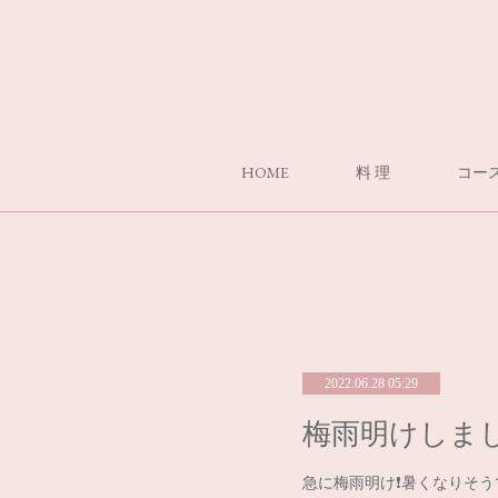
HOME
料 理
コー
2022.06.28 05:29
梅雨明けしまし
急に梅雨明け❗️暑くなりそ