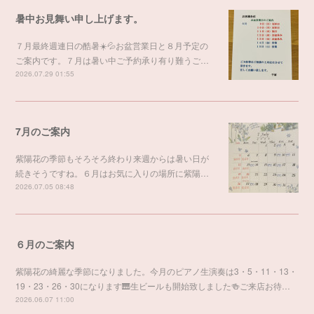
暑中お見舞い申し上げます。
７月最終週連日の酷暑☀️💦お盆営業日と８月予定の
ご案内です。７月は暑い中ご予約承り有り難うご…
2026.07.29 01:55
7月のご案内
紫陽花の季節もそろそろ終わり来週からは暑い日が
続きそうですね。６月はお気に入りの場所に紫陽…
2026.07.05 08:48
６月のご案内
紫陽花の綺麗な季節になりました。今月のピアノ生演奏は3・5・11・13・
19・23・26・30になります🎹生ビールも開始致しました🍻ご来店お待…
2026.06.07 11:00