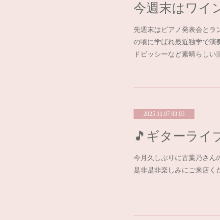
先週末はピアノ発表会とラ
の頃に学ばれ最近独学で演
ドビッシーなど素晴らしい
2025.11.07 03:03
🎵ギターライ
今月久しぶりに古葉乃さん
是非是非楽しみにご来店くだ