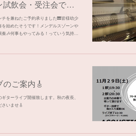
今週末はワイン試飲会・受注会です🍷
ンチを兼ねたご予約承りました🎹皆様幼少
奏を始めたそうです！メンデルスゾーンや
演奏🎶何事もやってみる！っていう気持…
ブのご案内🎸
のギターライブ開催致します。秋の夜長、
さいませ🎸