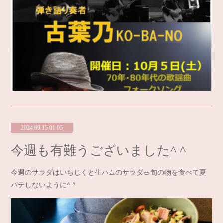
2024.09.15 01:05
今週も有難うございました^ ^
今週のサラダはいちじくと生ハムのサラダ🥗旬の物を食べて夏
バテしないように^ ^