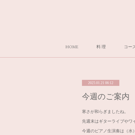
HOME
料 理
コー
2025.01.21 06:12
今週のご案内
寒さが和らぎましたね。
先週末はギターライブやワ
今週のピアノ生演奏は（水）