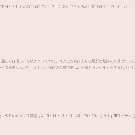
盆営業日と８月予定のご案内です。７月は暑い中ご予約承り有り難うございました。
来週からは暑い日が続きそうですね。６月はお気に入りの場所に紫陽花を見に行った
ライブを楽しんだりしました。先週の台風の際はお客様キャンセル相次ぎましたがお
今月のピアノ生演奏は3・5・11・13・19・23・26・30になります🎹生ビール