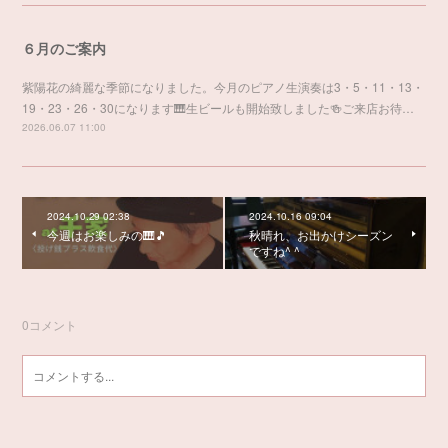
６月のご案内
紫陽花の綺麗な季節になりました。今月のピアノ生演奏は3・5・11・13・
19・23・26・30になります🎹生ビールも開始致しました🍻ご来店お待…
2026.06.07 11:00
2024.10.29 02:38
2024.10.16 09:04
今週はお楽しみの🎹🎵
秋晴れ、お出かけシーズン
ですね^ ^
0
コメント