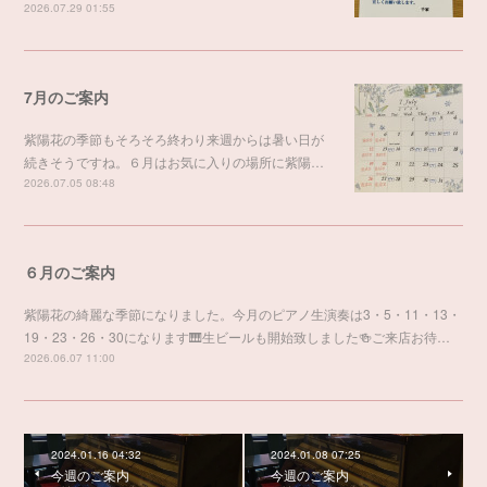
2026.07.29 01:55
7月のご案内
紫陽花の季節もそろそろ終わり来週からは暑い日が
続きそうですね。６月はお気に入りの場所に紫陽…
2026.07.05 08:48
６月のご案内
紫陽花の綺麗な季節になりました。今月のピアノ生演奏は3・5・11・13・
19・23・26・30になります🎹生ビールも開始致しました🍻ご来店お待…
2026.06.07 11:00
2024.01.16 04:32
2024.01.08 07:25
今週のご案内
今週のご案内