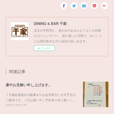
DINING & BAR 千家
店主の手料理と、温かみのあるおもてなしが自慢
のダイニングバー。 落ち着いた空間で、ゆっくり
とお酒を飲みながら会話が楽しめます。
フォロー
関連記事
暑中お見舞い申し上げます。
７月最終週連日の酷暑☀️💦お盆営業日と８月予定の
ご案内です。７月は暑い中ご予約承り有り難うご…
2026.07.29 01:55