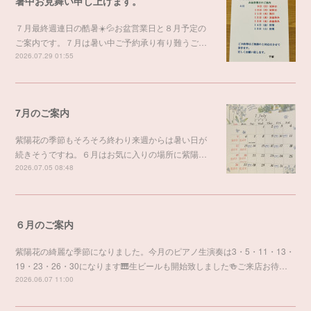
暑中お見舞い申し上げます。
７月最終週連日の酷暑☀️💦お盆営業日と８月予定の
ご案内です。７月は暑い中ご予約承り有り難うご…
2026.07.29 01:55
7月のご案内
紫陽花の季節もそろそろ終わり来週からは暑い日が
続きそうですね。６月はお気に入りの場所に紫陽…
2026.07.05 08:48
６月のご案内
紫陽花の綺麗な季節になりました。今月のピアノ生演奏は3・5・11・13・
19・23・26・30になります🎹生ビールも開始致しました🍻ご来店お待…
2026.06.07 11:00