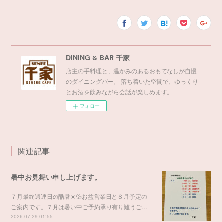
DINING & BAR 千家
店主の手料理と、温かみのあるおもてなしが自慢
のダイニングバー。 落ち着いた空間で、ゆっくり
とお酒を飲みながら会話が楽しめます。
フォロー
関連記事
暑中お見舞い申し上げます。
７月最終週連日の酷暑☀️💦お盆営業日と８月予定の
ご案内です。７月は暑い中ご予約承り有り難うご…
2026.07.29 01:55