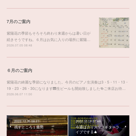
7月のご案内
紫陽花の季節もそろそろ終わり来週からは暑い日が
続きそうですね。６月はお気に入りの場所に紫陽…
2026.07.05 08:48
６月のご案内
紫陽花の綺麗な季節になりました。今月のピアノ生演奏は3・5・11・13・
19・23・26・30になります🎹生ビールも開始致しました🍻ご来店お待…
2026.06.07 11:00
2022.12.26 08:27
2022.12.19 07:46
残すところ１週間
今週はクリスマスギターラ
イブです🎸🎄