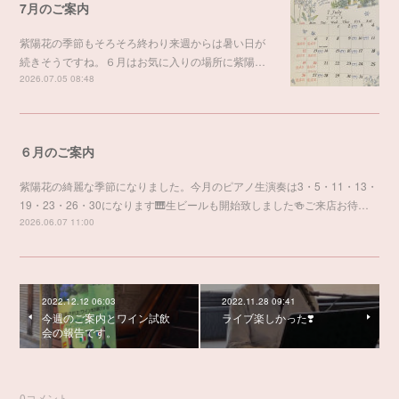
7月のご案内
紫陽花の季節もそろそろ終わり来週からは暑い日が
続きそうですね。６月はお気に入りの場所に紫陽…
2026.07.05 08:48
６月のご案内
紫陽花の綺麗な季節になりました。今月のピアノ生演奏は3・5・11・13・
19・23・26・30になります🎹生ビールも開始致しました🍻ご来店お待…
2026.06.07 11:00
2022.12.12 06:03
2022.11.28 09:41
今週のご案内とワイン試飲
ライブ楽しかった❣️
会の報告です。
0
コメント