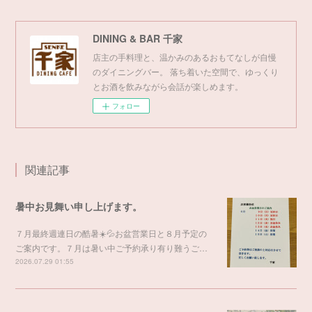
DINING & BAR 千家
店主の手料理と、温かみのあるおもてなしが自慢
のダイニングバー。 落ち着いた空間で、ゆっくり
とお酒を飲みながら会話が楽しめます。
フォロー
関連記事
暑中お見舞い申し上げます。
７月最終週連日の酷暑☀️💦お盆営業日と８月予定の
ご案内です。７月は暑い中ご予約承り有り難うご…
2026.07.29 01:55